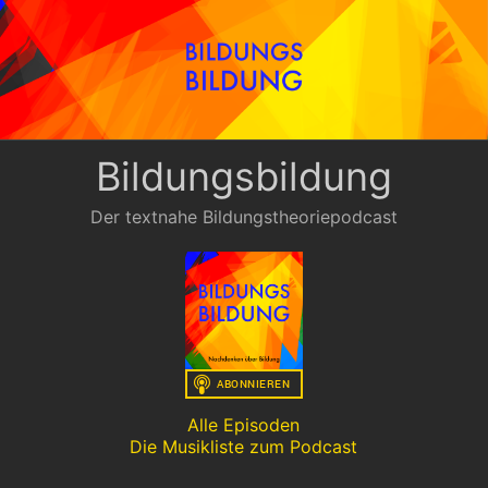
Zum
Inhalt
springen
Bildungsbildung
Der textnahe Bildungstheoriepodcast
Alle Episoden
Die Musikliste zum Podcast